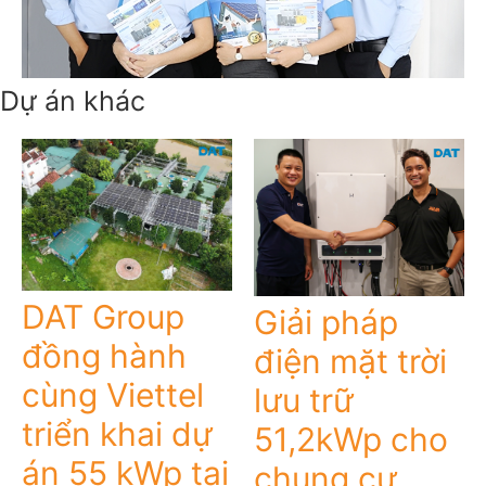
Dự án khác
DAT Group
Giải pháp
đồng hành
điện mặt trời
cùng Viettel
lưu trữ
triển khai dự
51,2kWp cho
án 55 kWp tại
chung cư