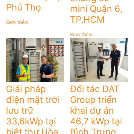
Phú Thọ
mini Quận 6,
TP.HCM
Xem thêm
Xem thêm
Giải pháp
Đối tác DAT
điện mặt trời
Group triển
lưu trữ
khai dự án
33,6kWp tại
46,7 kWp tại
biệt thự Hòa
Bình Trưng,