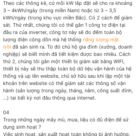
Theo các thông kê, cứ mỗi kW lắp đặt sẽ cho ra khoảng
3 – 4kWh/ngày (trong miền Nam) hoặc từ 3 – 3,5
kWh/ngày (trong khu vực miền Bắc). Có 2 cách để giám
sát. Thứ nhất, chúng tôi có thể gắn 1 công tơ điện tại
đầu ra của inverter, công tơ này sẽ đo đếm toàn bộ
lượng điện cộng dồn mà hệ thống
năng lượng mặt
trời
đã sản sinh ra. Từ đó chủ hộ gia đình (xưởng, doanh
nghiệp) sẽ biết mình đã tiết kiệm được bao nhiêu. Cách
thứ 2, chúng tôi gắn một thiết bị giám sát bằng WIFI,
thiết bị này sẽ thu thập toàn bộ dữ liệu vận hành của hệ
thống và up lên website, chủ sở hữu sau khi lập một tài
khoản trên website có thể giám sát các thông số vận
hành (sản lượng trong ngày, tháng, năm, công suất đỉnh,
…) tại bất kỳ nơi đâu thông qua internet.
04
Trong những ngày mây mù, mưa, liệu có đủ điện để sử
dụng sinh hoạt ?
Việc sinh hoạt, sản xuất hoạt toàn không bị ảnh hưởng,