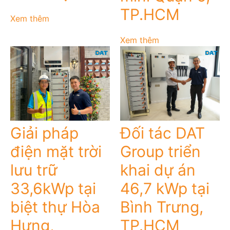
TP.HCM
Xem thêm
Xem thêm
Giải pháp
Đối tác DAT
điện mặt trời
Group triển
lưu trữ
khai dự án
33,6kWp tại
46,7 kWp tại
biệt thự Hòa
Bình Trưng,
Hưng,
TP.HCM