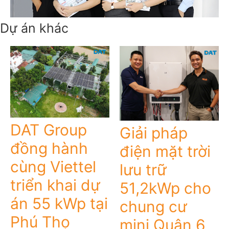
Dự án khác
DAT Group
Giải pháp
đồng hành
điện mặt trời
cùng Viettel
lưu trữ
triển khai dự
51,2kWp cho
án 55 kWp tại
chung cư
Phú Thọ
mini Quận 6,