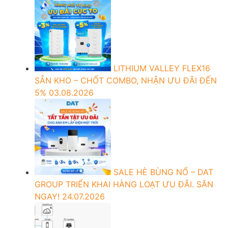
LITHIUM VALLEY FLEX16
SẴN KHO – CHỐT COMBO, NHẬN ƯU ĐÃI ĐẾN
5%
03.08.2026
SALE HÈ BÙNG NỔ – DAT
GROUP TRIỂN KHAI HÀNG LOẠT ƯU ĐÃI. SĂN
NGAY!
24.07.2026