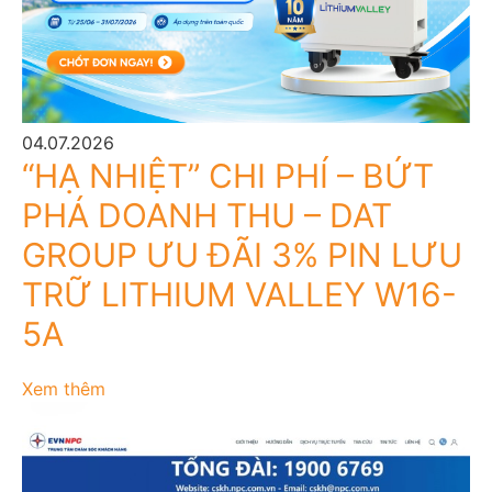
04.07.2026
“HẠ NHIỆT” CHI PHÍ – BỨT
PHÁ DOANH THU – DAT
GROUP ƯU ĐÃI 3% PIN LƯU
TRỮ LITHIUM VALLEY W16-
5A
Xem thêm