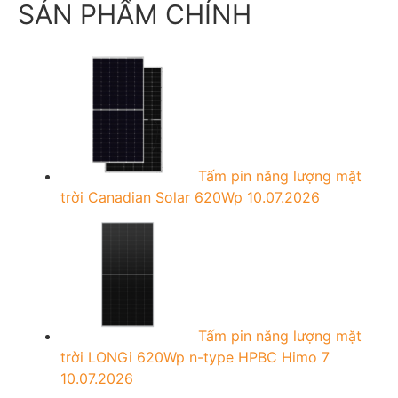
c
SẢN PHẨM CHÍNH
h
f
o
r
:
Tấm pin năng lượng mặt
trời Canadian Solar 620Wp
10.07.2026
Tấm pin năng lượng mặt
trời LONGi 620Wp n-type HPBC Himo 7
10.07.2026