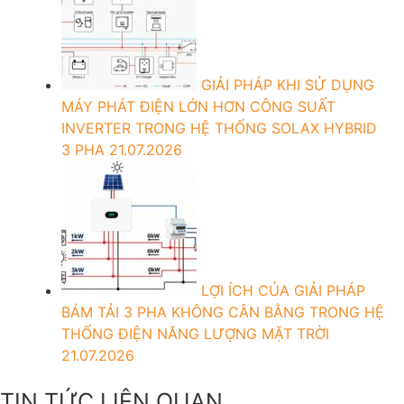
GIẢI PHÁP KHI SỬ DỤNG
MÁY PHÁT ĐIỆN LỚN HƠN CÔNG SUẤT
INVERTER TRONG HỆ THỐNG SOLAX HYBRID
3 PHA
21.07.2026
LỢI ÍCH CỦA GIẢI PHÁP
BÁM TẢI 3 PHA KHÔNG CÂN BẰNG TRONG HỆ
THỐNG ĐIỆN NĂNG LƯỢNG MẶT TRỜI
21.07.2026
TIN TỨC LIÊN QUAN