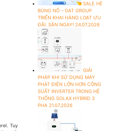
SALE HÈ
BÙNG NỔ – DAT GROUP
TRIỂN KHAI HÀNG LOẠT ƯU
ĐÃI. SĂN NGAY!
24.07.2026
GIẢI
PHÁP KHI SỬ DỤNG MÁY
PHÁT ĐIỆN LỚN HƠN CÔNG
SUẤT INVERTER TRONG HỆ
THỐNG SOLAX HYBRID 3
PHA
21.07.2026
rel. Tuy