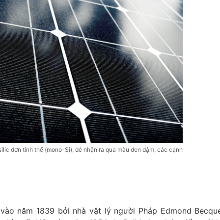
ilic đơn tinh thể (mono-Si), dễ nhận ra qua màu đen đậm, các cạnh
 vào năm 1839 bởi nhà vật lý người Pháp Edmond Becque