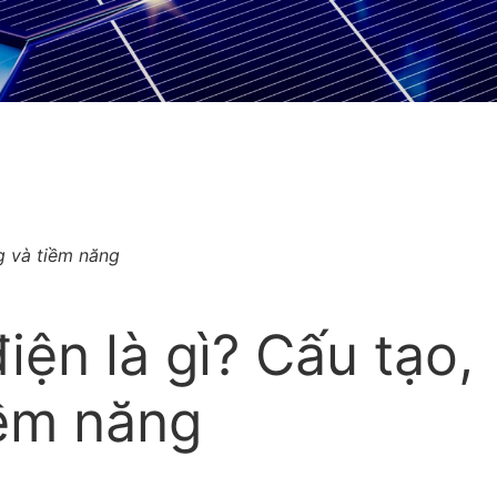
g và tiềm năng
ện là gì? Cấu tạo,
iềm năng