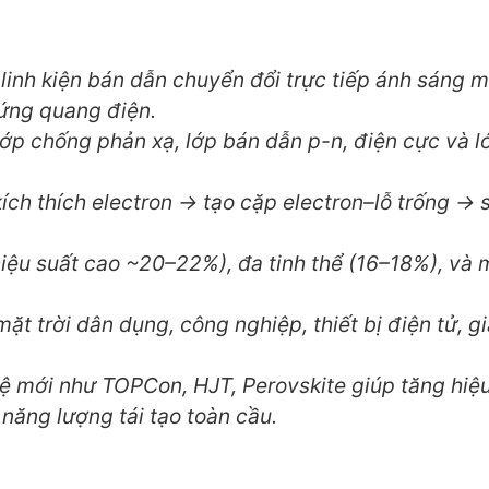
 linh kiện bán dẫn chuyển đổi trực tiếp ánh sáng m
 ứng quang điện.
lớp chống phản xạ, lớp bán dẫn p-n, điện cực và l
ích thích electron → tạo cặp electron–lỗ trống → 
(hiệu suất cao ~20–22%), đa tinh thể (16–18%), và
ặt trời dân dụng, công nghiệp, thiết bị điện tử, g
ệ mới như TOPCon, HJT, Perovskite giúp tăng hiệ
 năng lượng tái tạo toàn cầu.