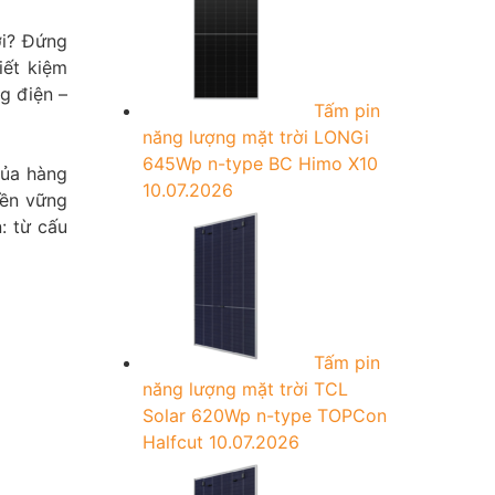
ời? Đứng
iết kiệm
g điện –
Tấm pin
năng lượng mặt trời LONGi
645Wp n-type BC Himo X10
của hàng
10.07.2026
bền vững
: từ cấu
Tấm pin
năng lượng mặt trời TCL
Solar 620Wp n-type TOPCon
Halfcut
10.07.2026