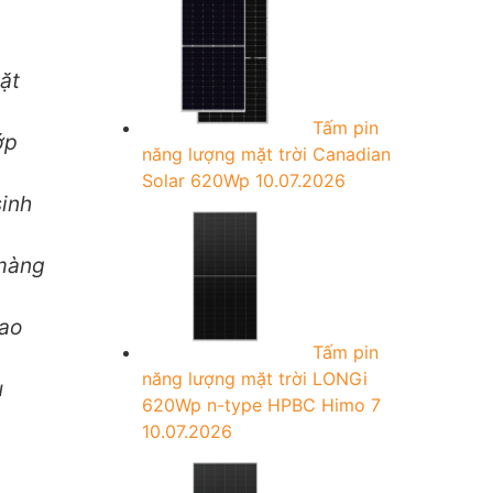
r
:
ặt
Tấm pin
ớp
năng lượng mặt trời Canadian
Solar 620Wp
10.07.2026
sinh
 màng
iao
Tấm pin
năng lượng mặt trời LONGi
u
620Wp n-type HPBC Himo 7
10.07.2026