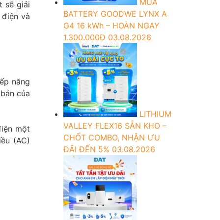
MUA
 sẽ giải
BATTERY GOODWE LYNX A
 điện và
G4 16 kWh – HOÀN NGAY
1.300.000Đ
03.08.2026
iếp năng
 bản của
LITHIUM
VALLEY FLEX16 SẴN KHO –
điện một
CHỐT COMBO, NHẬN ƯU
iều (AC)
ĐÃI ĐẾN 5%
03.08.2026