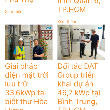
mini Quận 6,
TP.HCM
Xem thêm
Xem thêm
Giải pháp
Đối tác DAT
điện mặt trời
Group triển
lưu trữ
khai dự án
33,6kWp tại
46,7 kWp tại
biệt thự Hòa
Bình Trưng,