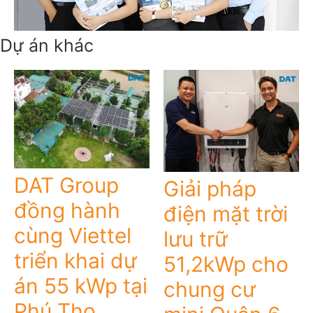
Dự án khác
DAT Group
Giải pháp
đồng hành
điện mặt trời
cùng Viettel
lưu trữ
triển khai dự
51,2kWp cho
án 55 kWp tại
chung cư
Phú Thọ