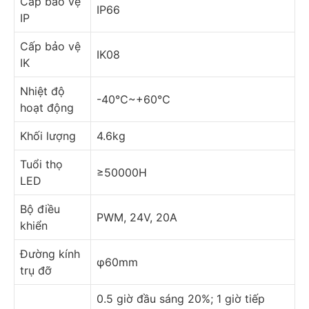
Cấp bảo vệ
IP66
IP
Cấp bảo vệ
IK08
IK
Nhiệt độ
-40℃~+60℃
hoạt động
Khối lượng
4.6kg
Tuổi thọ
≥50000H
LED
Bộ điều
PWM, 24V, 20A
khiển
Đường kính
φ60mm
trụ đỡ
0.5 giờ đầu sáng 20%; 1 giờ tiếp