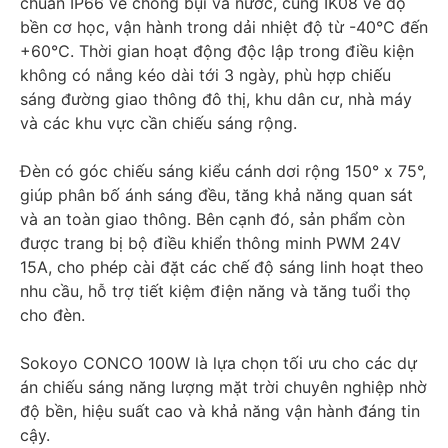
chuẩn IP66 về chống bụi và nước, cùng IK08 về độ
bền cơ học, vận hành trong dải nhiệt độ từ -40℃ đến
+60℃. Thời gian hoạt động độc lập trong điều kiện
không có nắng kéo dài tới 3 ngày, phù hợp chiếu
sáng đường giao thông đô thị, khu dân cư, nhà máy
và các khu vực cần chiếu sáng rộng.
Đèn có góc chiếu sáng kiểu cánh dơi rộng 150° x 75°,
giúp phân bố ánh sáng đều, tăng khả năng quan sát
và an toàn giao thông. Bên cạnh đó, sản phẩm còn
được trang bị bộ điều khiển thông minh PWM 24V
15A, cho phép cài đặt các chế độ sáng linh hoạt theo
nhu cầu, hỗ trợ tiết kiệm điện năng và tăng tuổi thọ
cho đèn.
Sokoyo CONCO 100W là lựa chọn tối ưu cho các dự
án chiếu sáng năng lượng mặt trời chuyên nghiệp nhờ
độ bền, hiệu suất cao và khả năng vận hành đáng tin
cậy.​