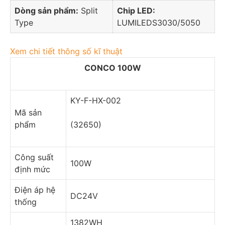
Dòng sản phẩm:
Split
Chip LED:
Type
LUMILEDS3030/5050
Xem chi tiết thông số kĩ thuật
CONCO 100W
KY-F-HX-002
Mã sản
phẩm
(32650)
Công suất
100W
định mức
Điện áp hệ
DC24V
thống
1382WH