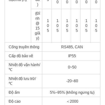
0
0
0
0
0
)
(Đỉ
nh
1
1
1
1
1
1
@
0
0
0
0
0
0
15
5
5
5
5
5
5
giâ
y)
Cổng truyền thông
RS485, CAN
Cấp độ bảo vệ
IP55
Nhiệt độ vận hành/
0~50
℃
Nhiệt độ lưu trữ/
-20~60
℃
Độ ẩm
5%~95% (không ngưng tụ)
Độ cao
＜2000