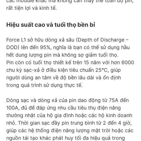
các module khác mà không cần thay thế toàn bộ pin,
rất tiện lợi và kinh tế.
Hiệu suất cao và tuổi thọ bền bỉ
Force L1 sở hữu dòng xả sâu (Depth of Discharge –
DOD) lên đến 95%, nghĩa là bạn có thể sử dụng hầu
hết dung lượng pin mà không sợ giảm tuổi thọ.
Pin còn có tuổi thọ thiết kế trên 15 năm với hơn 6000
chu kỳ sạc-xả ở điều kiện tiêu chuẩn 25°C, giúp
người dùng an tâm về độ bền lâu dài và ổn định
trong quá trình sử dụng thực tế.
Dòng sạc và dòng xả của pin dao động từ 75A đến
100A, đủ để đáp ứng nhu cầu tiêu thụ điện năng
thường nhật của hộ gia đình hoặc các hộ kinh doanh
nhỏ. Thời gian sạc đầy pin trung bình từ 2 đến 4 giờ,
giúp các hệ thống điện năng lượng mặt trời hoặc các
nguồn tái tạo khác phát huy tối đa hiệu quả trong