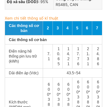
Độ xả sâu (DOD):
95%
RS485, CAN
Xem chi tiết thông số kĩ thuật
Các thông số cơ
2
3
4
5
6
7
bản
Các thông số cơ bản
1
1
1
2
2
Điện năng hệ
7.
0.
4.
7.
1.
4.
thống pin lưu trữ
1
6
2
7
3
8
(kWh)
5
1
6
1
6
Dải điện áp (Vdc)
43.5~54
6
6
6
6
6
6
0
0
0
0
0
0
0*
0*
0*
0*
0*
0*
3
3
3
3
3
3
Kích thước
8
8
8
8
8
8