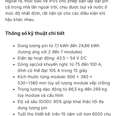
Ngoài ra, mức bảo vệ IP55 cho phép bạn lắp đặt pin
cả trong nhà lẫn ngoài trời, chịu được bụi và nước ở
mức độ nhất định, rất tiện lợi cho các điều kiện khí
hậu khác nhau.
Thông số kỹ thuật chi tiết
Dung lượng pin từ 7,1 kWh đến 24,86 kWh
(tương ứng với 2 đến 7 modules)
Điện áp hoạt động: 43.5 – 54 V DC
Dòng sạc/xả khuyến nghị: từ 75 đến 100 A,
đỉnh có thể đạt 105 A trong 15 giây
Kích thước từng module: 600 x 380 x
530~1380 mm tùy số lượng module xếp chồng
Trọng lượng dao động từ 86,5 kg đến 269 kg
tùy module và cấu hình
Độ xả sâu (DOD): 95% giúp khai thác tối đa
dung lượng pin
Tuổi thọ thiết kế: trên 15 năm với hơn 6000 chu