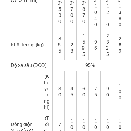
(W*D*H mm)
0*
0*
0*
0*
0*
0*
1
1
1
5
7
8
0
2
3
3
0
7
4
1
8
0
0
0
0
0
0
1
2
8
1
2
5
9
3
Khối lượng (kg)
6.
2
6
9.
6
2.
5
3
9
5
5
Độ xả sâu (DOD)
95%
(K
hu
1
yế
3
4
6
7
9
0
n
0
5
0
5
0
0
ng
hị)
(T
1
1
1
1
1
Dòng điện
ối
7
0
0
0
0
0
Sạc/Xả (A)
đa
5