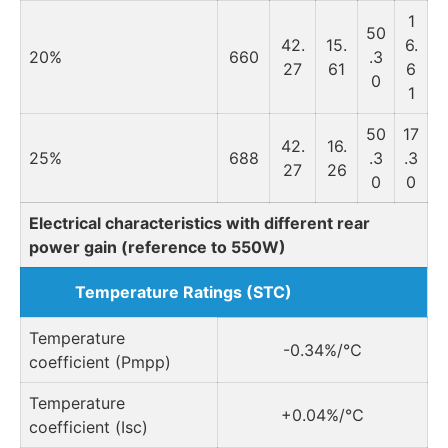
1
50
42.
15.
6.
20%
660
.3
27
61
6
0
1
50
17
42.
16.
25%
688
.3
.3
27
26
0
0
Electrical characteristics with different rear
power gain (reference to 550W)
Temperature Ratings (STC)
Temperature
-0.34%/℃
coefficient (Pmpp)
Temperature
+0.04%/℃
coefficient (Isc)