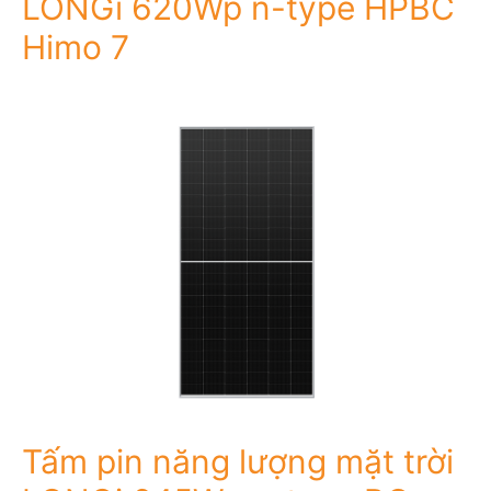
LONGi 620Wp n-type HPBC
Himo 7
Tấm pin năng lượng mặt trời