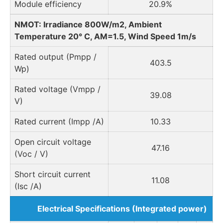
Module efficiency
20.9%
NMOT: Irradiance 800W/m2, Ambient
Temperature 20° C, AM=1.5, Wind Speed 1m/s
Rated output (Pmpp /
403.5
Wp)
Rated voltage (Vmpp /
39.08
V)
Rated current (Impp /A)
10.33
Open circuit voltage
47.16
(Voc / V)
Short circuit current
11.08
(Isc /A)
Electrical Specifications (Integrated power)