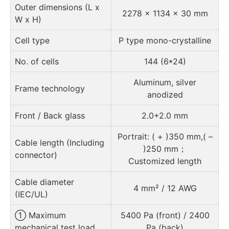
Outer dimensions (L x
2278 x 1134 x 30 mm
W x H)
Cell type
P type mono-crystalline
No. of cells
144 (6*24)
Aluminum, silver
Frame technology
anodized
Front / Back glass
2.0+2.0 mm
Portrait: ( + )350 mm,( –
Cable length (Including
)250 mm；
connector)
Customized length
Cable diameter
4 mm² / 12 AWG
(IEC/UL)
① Maximum
5400 Pa (front) / 2400
mechanical test load
Pa (back)