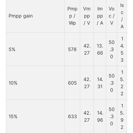
Is
Pmp
Vm
Im
Vo
c
Pmpp gain
p /
pp
pp
c /
/
Wp
/ V
/ A
V
A
1
50
42.
13.
4.
5%
578
.3
27
66
5
0
3
1
50
42.
14.
5.
10%
605
.3
27
31
2
0
2
1
50
42.
14.
5.
15%
633
.3
27
96
9
0
2