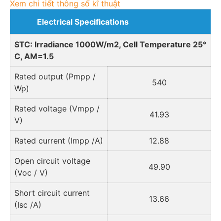
Xem chi tiết thông số kĩ thuật
Electrical Specifications
STC: Irradiance 1000W/m2, Cell Temperature 25°
C, AM=1.5
Rated output (Pmpp /
540
Wp)
Rated voltage (Vmpp /
41.93
V)
Rated current (Impp /A)
12.88
Open circuit voltage
49.90
(Voc / V)
Short circuit current
13.66
(Isc /A)