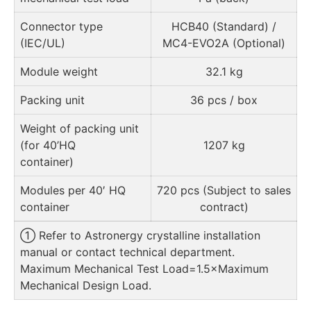
Connector type
HCB40 (Standard) /
(IEC/UL)
MC4-EVO2A (Optional)
Module weight
32.1 kg
Packing unit
36 pcs / box
Weight of packing unit
(for 40’HQ
1207 kg
container)
Modules per 40′ HQ
720 pcs (Subject to sales
container
contract)
① Refer to Astronergy crystalline installation
manual or contact technical department.
Maximum Mechanical Test Load=1.5×Maximum
Mechanical Design Load.