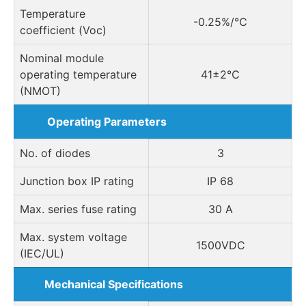
Temperature
-0.25%/℃
coefficient (Voc)
Nominal module
operating temperature
41±2℃
(NMOT)
Operating Parameters
No. of diodes
3
Junction box IP rating
IP 68
Max. series fuse rating
30 A
Max. system voltage
1500VDC
(IEC/UL)
Mechanical Specifications