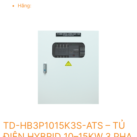
Hãng:
TD-HB3P1015K3S-ATS – TỦ
ĐIỆN HYBRID 10–15KW 3 PHA