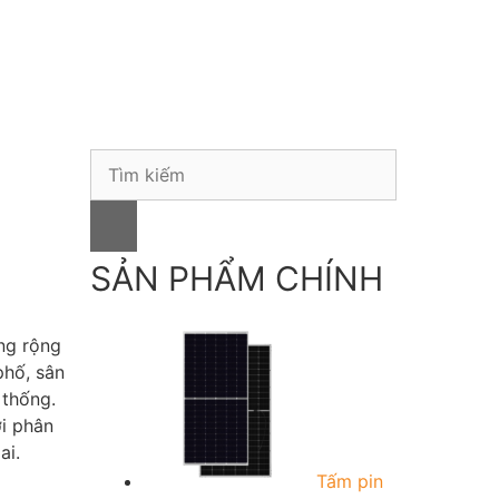
S
i
e
a
r
c
SẢN PHẨM CHÍNH
h
f
ng rộng
o
phố, sân
r
 thống.
:
ời phân
ai.
Tấm pin