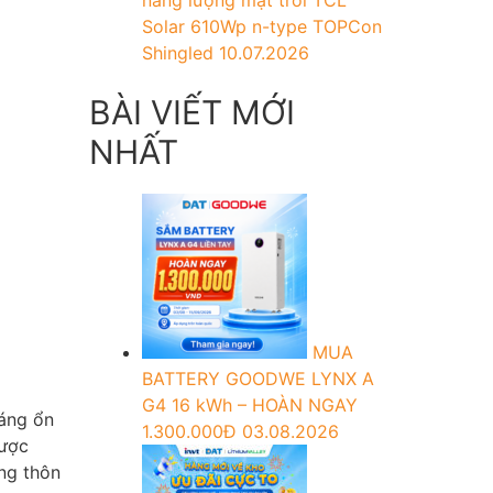
năng lượng mặt trời TCL
Solar 610Wp n-type TOPCon
Shingled
10.07.2026
BÀI VIẾT MỚI
NHẤT
MUA
BATTERY GOODWE LYNX A
G4 16 kWh – HOÀN NGAY
sáng ổn
1.300.000Đ
03.08.2026
ược
ông thôn