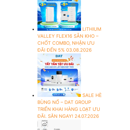
LITHIUM
VALLEY FLEX16 SẴN KHO –
CHỐT COMBO, NHẬN ƯU
ĐÃI ĐẾN 5%
03.08.2026
SALE HÈ
BÙNG NỔ – DAT GROUP
TRIỂN KHAI HÀNG LOẠT ƯU
ĐÃI. SĂN NGAY!
24.07.2026