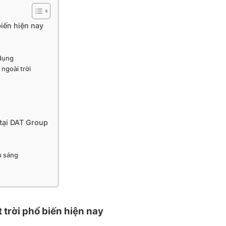
iến hiện nay
 dụng
 ngoài trời
 tại DAT Group
u sáng
trời phổ biến hiện nay