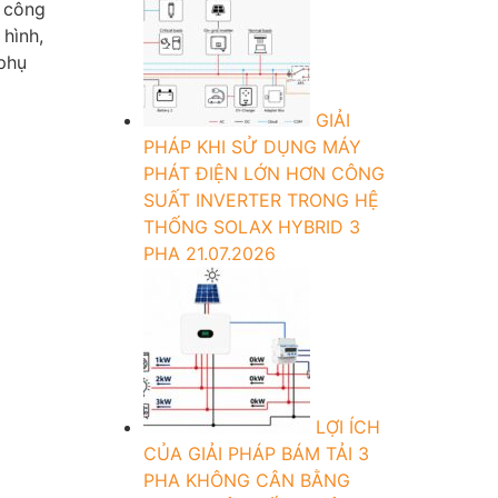
c công
 hình,
 phụ
GIẢI
PHÁP KHI SỬ DỤNG MÁY
PHÁT ĐIỆN LỚN HƠN CÔNG
SUẤT INVERTER TRONG HỆ
THỐNG SOLAX HYBRID 3
PHA
21.07.2026
LỢI ÍCH
CỦA GIẢI PHÁP BÁM TẢI 3
PHA KHÔNG CÂN BẰNG