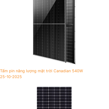
Tấm pin năng lượng mặt trời Canadian 540W
25-10-2025