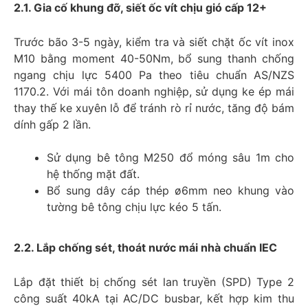
2.1. Gia cố khung đỡ, siết ốc vít chịu gió cấp 12+​
Trước bão 3-5 ngày, kiểm tra và siết chặt ốc vít inox
M10 bằng moment 40-50Nm, bổ sung thanh chống
ngang chịu lực 5400 Pa theo tiêu chuẩn AS/NZS
1170.2. Với mái tôn doanh nghiệp, sử dụng ke ép mái
thay thế ke xuyên lỗ để tránh rò rỉ nước, tăng độ bám
dính gấp 2 lần.
Sử dụng bê tông M250 đổ móng sâu 1m cho
hệ thống mặt đất.
Bổ sung dây cáp thép ø6mm neo khung vào
tường bê tông chịu lực kéo 5 tấn.
2.2. Lắp chống sét, thoát nước mái nhà chuẩn IEC​
Lắp đặt thiết bị chống sét lan truyền (SPD) Type 2
công suất 40kA tại AC/DC busbar, kết hợp kim thu