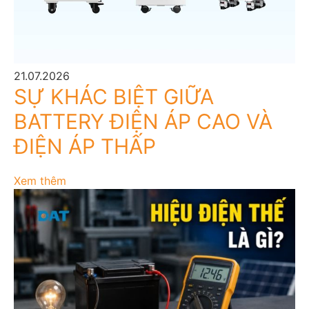
21.07.2026
SỰ KHÁC BIỆT GIỮA
BATTERY ĐIỆN ÁP CAO VÀ
ĐIỆN ÁP THẤP
Xem thêm