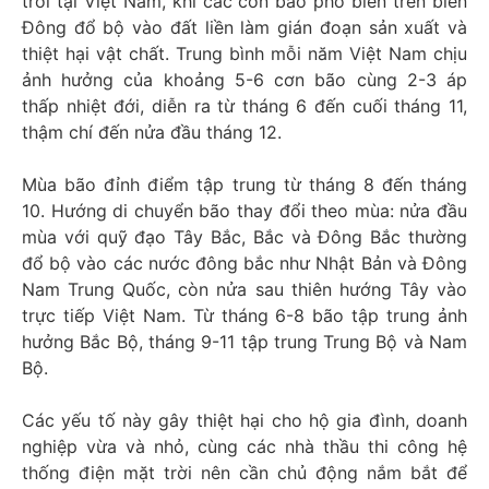
trời tại Việt Nam, khi các cơn bão phổ biến trên biển
Đông đổ bộ vào đất liền làm gián đoạn sản xuất và
thiệt hại vật chất. Trung bình mỗi năm Việt Nam chịu
ảnh hưởng của khoảng 5-6 cơn bão cùng 2-3 áp
thấp nhiệt đới, diễn ra từ tháng 6 đến cuối tháng 11,
thậm chí đến nửa đầu tháng 12.
Mùa bão đỉnh điểm tập trung từ tháng 8 đến tháng
10. Hướng di chuyển bão thay đổi theo mùa: nửa đầu
mùa với quỹ đạo Tây Bắc, Bắc và Đông Bắc thường
đổ bộ vào các nước đông bắc như Nhật Bản và Đông
Nam Trung Quốc, còn nửa sau thiên hướng Tây vào
trực tiếp Việt Nam. Từ tháng 6-8 bão tập trung ảnh
hưởng Bắc Bộ, tháng 9-11 tập trung Trung Bộ và Nam
Bộ.
Các yếu tố này gây thiệt hại cho hộ gia đình, doanh
nghiệp vừa và nhỏ, cùng các nhà thầu thi công hệ
thống điện mặt trời nên cần chủ động nắm bắt để