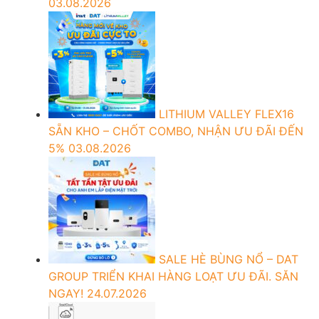
03.08.2026
LITHIUM VALLEY FLEX16
SẴN KHO – CHỐT COMBO, NHẬN ƯU ĐÃI ĐẾN
5%
03.08.2026
SALE HÈ BÙNG NỔ – DAT
GROUP TRIỂN KHAI HÀNG LOẠT ƯU ĐÃI. SĂN
NGAY!
24.07.2026