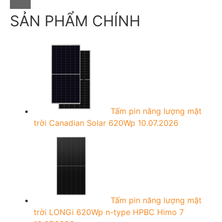
r
c
SẢN PHẨM CHÍNH
h
f
o
r
:
Tấm pin năng lượng mặt
trời Canadian Solar 620Wp
10.07.2026
Tấm pin năng lượng mặt
trời LONGi 620Wp n-type HPBC Himo 7