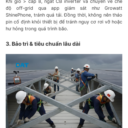
Khi gió > cấp 8, ngắt CB inverter và chuyển về chế
độ off-grid qua app giám sát như Growatt
ShinePhone, tránh quá tải. Đồng thời, không nên tháo
pin cố định khỏi thiết bị để tránh nguy cơ rơi vỡ hoặc
hư hỏng trong quá trình bão.
3. Bảo trì & tiêu chuẩn lâu dài