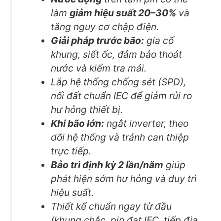
làm
giảm hiệu suất 20–30%
và
tăng nguy cơ chập điện.
Giải pháp trước bão:
gia cố
khung, siết ốc, đảm bảo thoát
nước và kiểm tra mái.
Lắp hệ thống chống sét (SPD),
nối đất chuẩn IEC để giảm rủi ro
hư hỏng thiết bị.
Khi bão lớn:
ngắt inverter, theo
dõi hệ thống và tránh can thiệp
trực tiếp.
Bảo trì định kỳ 2 lần/năm
giúp
phát hiện sớm hư hỏng và duy trì
hiệu suất.
Thiết kế chuẩn ngay từ đầu
(khung chắc, pin đạt IEC, tiếp địa