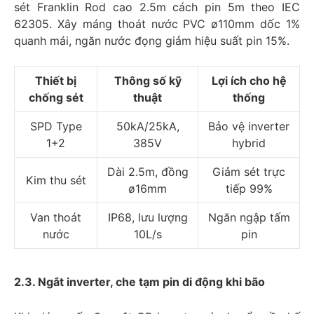
sét Franklin Rod cao 2.5m cách pin 5m theo IEC
62305. Xây máng thoát nước PVC ø110mm dốc 1%
quanh mái, ngăn nước đọng giảm hiệu suất pin 15%.
Thiết bị
Thông số kỹ
Lợi ích cho hệ
chống sét
thuật
thống
SPD Type
50kA/25kA,
Bảo vệ inverter
1+2
385V
hybrid
Dài 2.5m, đồng
Giảm sét trực
Kim thu sét
ø16mm
tiếp 99%
Van thoát
IP68, lưu lượng
Ngăn ngập tấm
nước
10L/s
pin
2.3. Ngắt inverter, che tạm pin di động khi bão