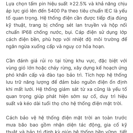
Lựa chọn tấm pin hiệu suất ≥22.5% và khả năng chịu
áp lực gió lên đến 5400 Pa theo tiêu chuẩn IEC là yếu
tố quan trọng. Hệ thống điện cần được tiếp địa đúng
kỹ thuật, trang bị chống sét lan truyền và hộp nối
chuẩn IP68 chống nước, bụi. Cáp điện sử dụng lớp
cách điện bền, phù hợp với nhiệt độ môi trường để
ngăn ngừa xuống cấp và nguy cơ hỏa hoạn.
Cần đánh giá rủi ro tại từng khu vực, đặc biệt với
vùng gió lớn hoặc cháy rừng, xây dựng kế hoạch ứng
phó khẩn cấp và đào tạo bảo trì. Tích hợp hệ thống
lưu trữ năng lượng để đảm bảo nguồn điện ổn định
khi mất lưới. Hệ thống giám sát từ xa cũng là yếu tố
quan trọng giúp phát hiện sớm sự cố, duy trì hiệu
suất và kéo dài tuổi thọ cho hệ thống điện mặt trời.
Cách bảo vệ hệ thống điện mặt trời an toàn trước
mưa bão bao gồm nhận diện tác động, gia cố kỹ
thuật và bảo trì định kỳ giúp hệ thống bền vững, tiết