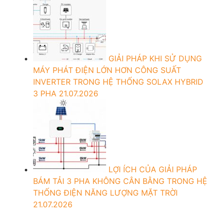
GIẢI PHÁP KHI SỬ DỤNG
MÁY PHÁT ĐIỆN LỚN HƠN CÔNG SUẤT
INVERTER TRONG HỆ THỐNG SOLAX HYBRID
3 PHA
21.07.2026
LỢI ÍCH CỦA GIẢI PHÁP
BÁM TẢI 3 PHA KHÔNG CÂN BẰNG TRONG HỆ
THỐNG ĐIỆN NĂNG LƯỢNG MẶT TRỜI
21.07.2026