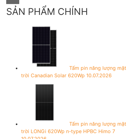
r
c
SẢN PHẨM CHÍNH
h
f
o
r
:
Tấm pin năng lượng mặt
trời Canadian Solar 620Wp
10.07.2026
Tấm pin năng lượng mặt
trời LONGi 620Wp n-type HPBC Himo 7
10.07.2026