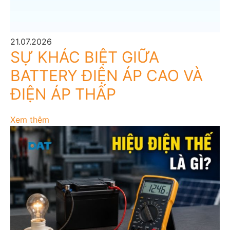
21.07.2026
SỰ KHÁC BIỆT GIỮA
BATTERY ĐIỆN ÁP CAO VÀ
ĐIỆN ÁP THẤP
Xem thêm