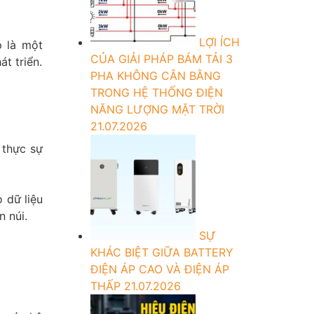
LỢI ÍCH
p là một
CỦA GIẢI PHÁP BÁM TẢI 3
t triển.
PHA KHÔNG CÂN BẰNG
TRONG HỆ THỐNG ĐIỆN
NĂNG LƯỢNG MẶT TRỜI
21.07.2026
 thực sự
 dữ liệu
n núi.
SỰ
KHÁC BIỆT GIỮA BATTERY
ĐIỆN ÁP CAO VÀ ĐIỆN ÁP
THẤP
21.07.2026