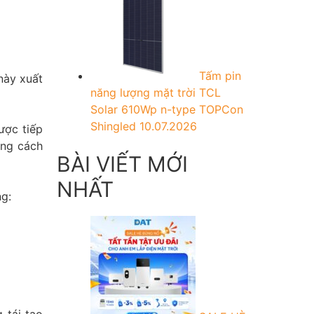
Tấm pin
này xuất
năng lượng mặt trời TCL
Solar 610Wp n-type TOPCon
Shingled
10.07.2026
ược tiếp
ảng cách
BÀI VIẾT MỚI
NHẤT
g:
 tái tạo