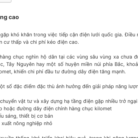
ùng cao
gặp khó khăn trong việc tiếp cận điện lưới quốc gia. Điều 
n cư thấp và chi phí kéo điện cao.
àng chục nghìn hộ dân tại các vùng sâu vùng xa chưa đ
ắc, Tây Nguyên hay một số huyện miền núi phía Bắc, kho
lomet, khiến chi phí đầu tư đường dây điện tăng mạnh.
ột số đặc điểm đặc thù ảnh hưởng đến giải pháp năng lượn
 chuyển vật tư và xây dựng hạ tầng điện gặp nhiều trở ngại
p hoặc đường dây điện chính hàng chục kilomet
u sáng, thiết bị cơ bản
 xuất nông nghiệp nhỏ
uyền thống khó triển khai hiệu quả, trong khi năng lượng