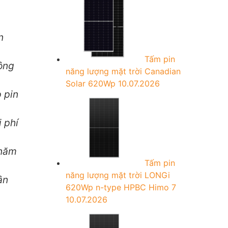
r
:
n
Tấm pin
động
năng lượng mặt trời Canadian
Solar 620Wp
10.07.2026
p pin
 phí
 năm
Tấm pin
năng lượng mặt trời LONGi
ận
620Wp n-type HPBC Himo 7
10.07.2026