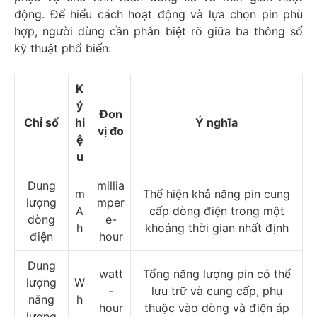
động. Để hiểu cách hoạt động và lựa chọn pin phù
hợp, người dùng cần phân biệt rõ giữa ba thông số
kỹ thuật phổ biến:
K
ý
Đơn
Chỉ số
hi
Ý nghĩa
vị đo
ệ
u
Dung
millia
m
Thể hiện khả năng pin cung
lượng
mper
A
cấp dòng điện trong một
dòng
e-
h
khoảng thời gian nhất định
điện
hour
Dung
watt
Tổng năng lượng pin có thể
lượng
W
-
lưu trữ và cung cấp, phụ
năng
h
hour
thuộc vào dòng và điện áp
lượng