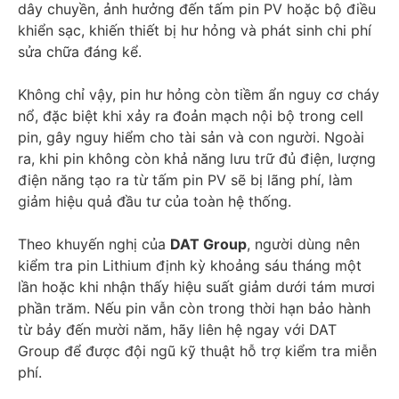
dây chuyền, ảnh hưởng đến tấm pin PV hoặc bộ điều
khiển sạc, khiến thiết bị hư hỏng và phát sinh chi phí
sửa chữa đáng kể.
Không chỉ vậy, pin hư hỏng còn tiềm ẩn nguy cơ cháy
nổ, đặc biệt khi xảy ra đoản mạch nội bộ trong cell
pin, gây nguy hiểm cho tài sản và con người. Ngoài
ra, khi pin không còn khả năng lưu trữ đủ điện, lượng
điện năng tạo ra từ tấm pin PV sẽ bị lãng phí, làm
giảm hiệu quả đầu tư của toàn hệ thống.
Theo khuyến nghị của
DAT Group
, người dùng nên
kiểm tra pin Lithium định kỳ khoảng sáu tháng một
lần hoặc khi nhận thấy hiệu suất giảm dưới tám mươi
phần trăm. Nếu pin vẫn còn trong thời hạn bảo hành
từ bảy đến mười năm, hãy liên hệ ngay với DAT
Group để được đội ngũ kỹ thuật hỗ trợ kiểm tra miễn
phí.