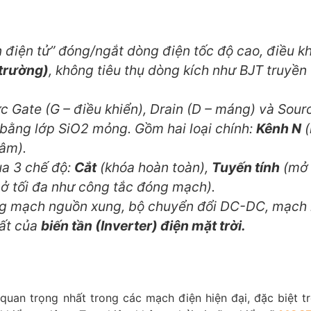
điện tử” đóng/ngắt dòng điện tốc độ cao, điều k
 trường)
, không tiêu thụ dòng kích như BJT truyền
 Gate (G – điều khiển), Drain (D – máng) và Sour
 bằng lớp SiO2 mỏng. Gồm hai loại chính:
Kênh N
(
 âm).
a 3 chế độ:
Cắt
(khóa hoàn toàn),
Tuyến tính
(mở
ở tối đa như công tắc đóng mạch).
rong mạch nguồn xung, bộ chuyển đổi DC-DC, mạch 
uất của
biến tần (Inverter) điện mặt trời.
quan trọng nhất trong các mạch điện hiện đại, đặc biệt tr