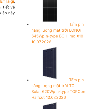
T là gì
,
i tiết về
kiện này
Tấm pin
năng lượng mặt trời LONGi
645Wp n-type BC Himo X10
10.07.2026
Tấm pin
năng lượng mặt trời TCL
Solar 620Wp n-type TOPCon
Halfcut
10.07.2026