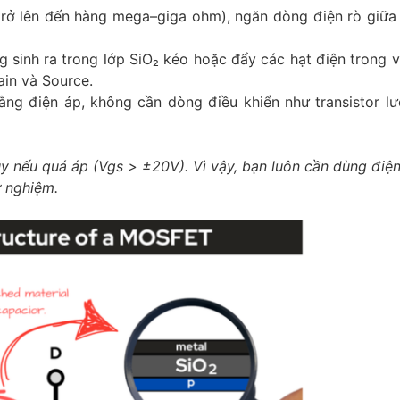
trở lên đến hàng mega–giga ohm), ngăn dòng điện rò giữa
ng sinh ra trong lớp SiO₂ kéo hoặc đẩy các hạt điện trong 
ain và Source.
ng điện áp, không cần dòng điều khiển như transistor l
 nếu quá áp (Vgs > ±20V). Vì vậy, bạn luôn cần dùng điện 
 nghiệm.