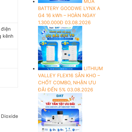
MUA
BATTERY GOODWE LYNX A
G4 16 kWh – HOÀN NGAY
1.300.000Đ
03.08.2026
 điện
g kênh
LITHIUM
VALLEY FLEX16 SẴN KHO –
CHỐT COMBO, NHẬN ƯU
ĐÃI ĐẾN 5%
03.08.2026
 Dioxide