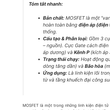
Tóm tắt nhanh:
Bản chất:
MOSFET là một “van 
hoàn toàn bằng
điện áp (điện
thống.
Cấu tạo & Phân loại:
Gồm 3 cực
– nguồn). Cực Gate cách điện
áp dương) và
Kênh P
(kích áp
Trạng thái chạy:
Hoạt động qu
dòng tăng dần) và
Bão hòa
(m
Ứng dụng:
Là linh kiện lõi t
từ và tầng khuếch đại công s
MOSFET là một trong những linh kiện điện tử 