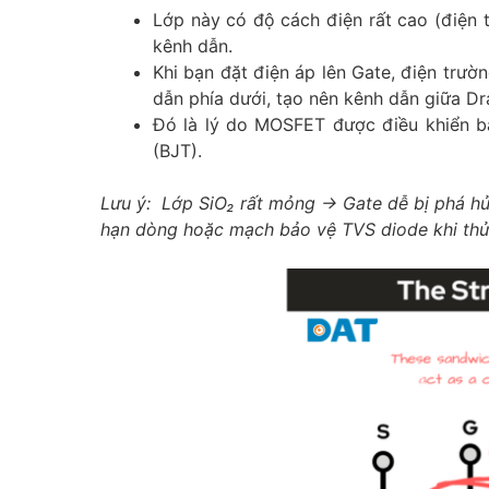
Lớp này có độ cách điện rất cao (điện 
kênh dẫn.
Khi bạn đặt điện áp lên Gate, điện trườ
dẫn phía dưới, tạo nên kênh dẫn giữa Dr
Đó là lý do MOSFET được điều khiển bằ
(BJT).
Lưu ý: Lớp SiO₂ rất mỏng → Gate dễ bị phá hủy
hạn dòng hoặc mạch bảo vệ TVS diode khi thử