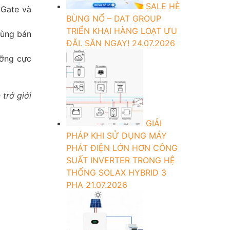
SALE HÈ
 Gate và
BÙNG NỔ – DAT GROUP
TRIỂN KHAI HÀNG LOẠT ƯU
vùng bán
ĐÃI. SĂN NGAY!
24.07.2026
ưỡng cực
trở giới
GIẢI
PHÁP KHI SỬ DỤNG MÁY
PHÁT ĐIỆN LỚN HƠN CÔNG
SUẤT INVERTER TRONG HỆ
THỐNG SOLAX HYBRID 3
PHA
21.07.2026