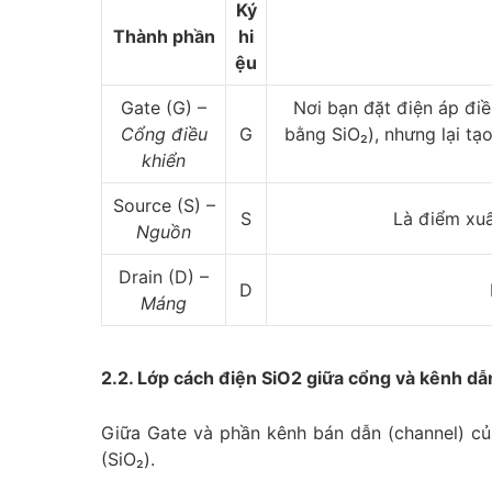
Ký
Thành phần
hi
ệu
Gate (G) –
Nơi bạn đặt điện áp đi
Cổng điều
G
bằng SiO₂), nhưng lại tạ
khiển
Source (S) –
S
Là điểm xuấ
Nguồn
Drain (D) –
D
Máng
2.2. Lớp cách điện SiO2 giữa cổng và kênh dẫ
Giữa Gate và phần kênh bán dẫn (channel) c
(SiO₂).