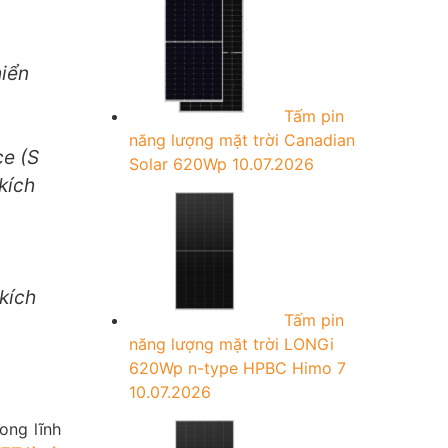
r
:
hiển
Tấm pin
năng lượng mặt trời Canadian
ce (S
Solar 620Wp
10.07.2026
kích
kích
Tấm pin
năng lượng mặt trời LONGi
620Wp n-type HPBC Himo 7
10.07.2026
ong lĩnh