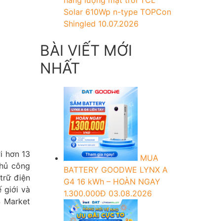
năng lượng mặt trời TCL
Solar 610Wp n-type TOPCon
Shingled
10.07.2026
BÀI VIẾT MỚI
NHẤT
i hơn 13
MUA
chủ công
BATTERY GOODWE LYNX A
trữ điện
G4 16 kWh – HOÀN NGAY
 giới và
1.300.000Đ
03.08.2026
S Market