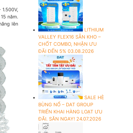
 1.500V,
 15 năm.
hãng lên
LITHIUM
VALLEY FLEX16 SẴN KHO –
CHỐT COMBO, NHẬN ƯU
ĐÃI ĐẾN 5%
03.08.2026
SALE HÈ
BÙNG NỔ – DAT GROUP
TRIỂN KHAI HÀNG LOẠT ƯU
ĐÃI. SĂN NGAY!
24.07.2026