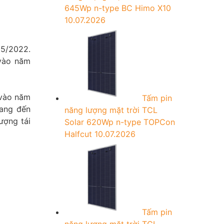
645Wp n-type BC Himo X10
10.07.2026
05/2022.
 vào năm
 vào năm
Tấm pin
mang đến
năng lượng mặt trời TCL
ượng tái
Solar 620Wp n-type TOPCon
Halfcut
10.07.2026
Tấm pin