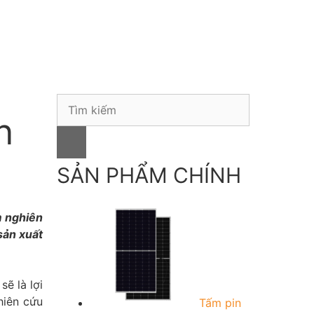
S
n
e
a
r
c
SẢN PHẨM CHÍNH
h
f
m nghiên
o
sản xuất
r
:
ẽ là lợi
hiên cứu
Tấm pin