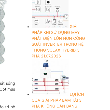
GIẢI
PHÁP KHI SỬ DỤNG MÁY
PHÁT ĐIỆN LỚN HƠN CÔNG
SUẤT INVERTER TRONG HỆ
THỐNG SOLAX HYBRID 3
PHA
21.07.2026
hát sóng
 Optimus
LỢI ÍCH
CỦA GIẢI PHÁP BÁM TẢI 3
PHA KHÔNG CÂN BẰNG
o trì hệ