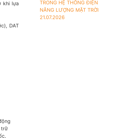
TRONG HỆ THỐNG ĐIỆN
 khi lựa
NĂNG LƯỢNG MẶT TRỜI
21.07.2026
ớc), DAT
 động
 trữ
ốc,