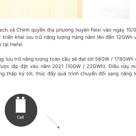
ech và Chính quyền địa phương huyện Feixi vào ngày 10/
c triển khai lưu trữ năng lượng hàng năm lên đến 12GWh
tại Hefei.
ng lưu trữ năng lượng toàn cầu sẽ đạt tới 58GW / 178GWh
ã được lắp đặt vào năm 2021 (10GW / 22GWh). Điều này 
ong thập kỷ tới, thúc đẩy quá trình chuyển đổi sang năng l