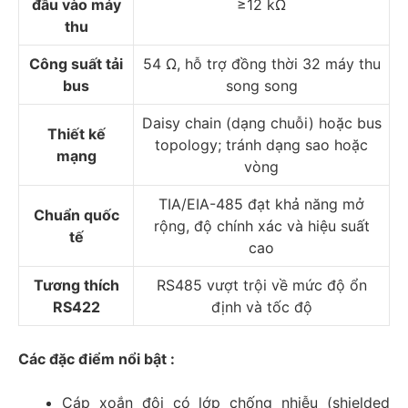
đầu vào máy
≥12 kΩ
thu
Công suất tải
54 Ω, hỗ trợ đồng thời 32 máy thu
bus
song song
Daisy chain (dạng chuỗi) hoặc bus
Thiết kế
topology; tránh dạng sao hoặc
mạng
vòng
TIA/EIA-485 đạt khả năng mở
Chuẩn quốc
rộng, độ chính xác và hiệu suất
tế
cao
Tương thích
RS485 vượt trội về mức độ ổn
RS422
định và tốc độ
Các đặc điểm nổi bật :
Cáp xoắn đôi có lớp chống nhiễu (shielded