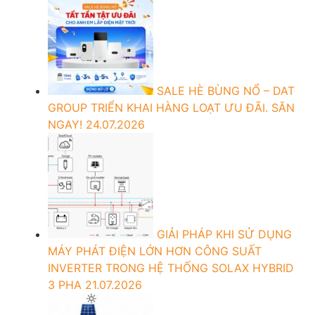
SALE HÈ BÙNG NỔ – DAT
GROUP TRIỂN KHAI HÀNG LOẠT ƯU ĐÃI. SĂN
NGAY!
24.07.2026
GIẢI PHÁP KHI SỬ DỤNG
MÁY PHÁT ĐIỆN LỚN HƠN CÔNG SUẤT
INVERTER TRONG HỆ THỐNG SOLAX HYBRID
3 PHA
21.07.2026