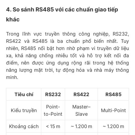
4. So sánh RS485 với các chuẩn giao tiếp
khác
Trong lĩnh vực truyền thông công nghiệp, RS232,
RS422 và RS485 là ba chuẩn phổ biến nhất. Tuy
nhiên, RS485 nổi bật hơn nhờ phạm vi truyền dữ liệu
xa, khả năng chống nhiễu tốt và hỗ trợ kết nối đa
điểm, nên được ứng dụng rộng rãi trong hệ thống
năng lượng mặt trời, tự động hóa và nhà máy thông
minh.​
Tiêu chí
RS232
RS422
RS485
Point-
Master–
Kiểu truyền
Multi-Point
to-Point
Slave
Khoảng cách
< 15 m
~ 1.200 m
~ 1.200 m