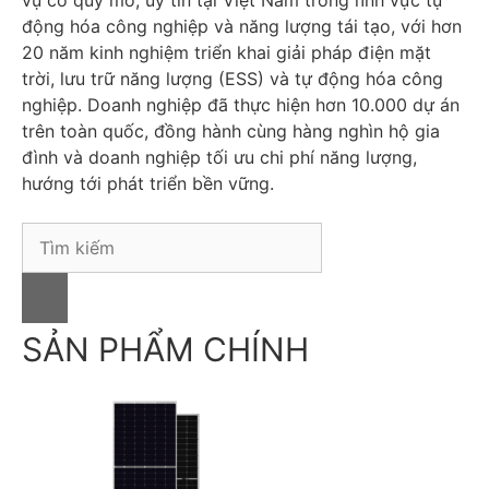
vụ có quy mô, uy tín tại Việt Nam trong lĩnh vực tự
động hóa công nghiệp và năng lượng tái tạo, với hơn
20 năm kinh nghiệm triển khai giải pháp điện mặt
trời, lưu trữ năng lượng (ESS) và tự động hóa công
nghiệp. Doanh nghiệp đã thực hiện hơn 10.000 dự án
trên toàn quốc, đồng hành cùng hàng nghìn hộ gia
đình và doanh nghiệp tối ưu chi phí năng lượng,
hướng tới phát triển bền vững.
S
e
a
r
c
SẢN PHẨM CHÍNH
h
f
o
r
: