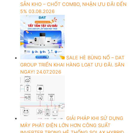
SẴN KHO – CHỐT COMBO, NHẬN ƯU ĐÃI ĐẾN
5%
03.08.2026
SALE HÈ BÙNG NỔ – DAT
GROUP TRIỂN KHAI HÀNG LOẠT ƯU ĐÃI. SĂN
NGAY!
24.07.2026
GIẢI PHÁP KHI SỬ DỤNG
MÁY PHÁT ĐIỆN LỚN HƠN CÔNG SUẤT
INVERTER TRONG HỆ THỐNG SOLAX HYBRID