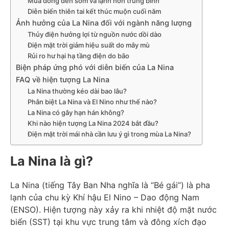
Mùa đông đến sớm và lạnh hơn trung bình
Diễn biến thiên tai kết thúc muộn cuối năm
Ảnh hưởng của La Nina đối với ngành năng lượng
Thủy điện hưởng lợi từ nguồn nước dồi dào
Điện mặt trời giảm hiệu suất do mây mù
Rủi ro hư hại hạ tầng điện do bão
Biện pháp ứng phó với diễn biến của La Nina
FAQ về hiện tượng La Nina
La Nina thường kéo dài bao lâu?
Phân biệt La Nina và El Nino như thế nào?
La Nina có gây hạn hán không?
Khi nào hiện tượng La Nina 2024 bắt đầu?
Điện mặt trời mái nhà cần lưu ý gì trong mùa La Nina?
La Nina là gì?
La Nina (tiếng Tây Ban Nha nghĩa là “Bé gái”) là pha
lạnh của chu kỳ Khí hậu El Nino – Dao động Nam
(ENSO). Hiện tượng này xảy ra khi nhiệt độ mặt nước
biển (SST) tại khu vực trung tâm và đông xích đạo