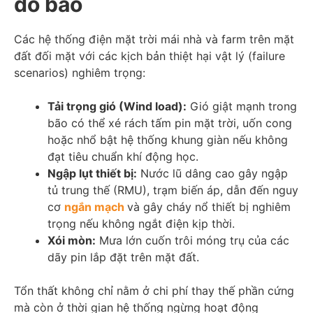
do bão
Các hệ thống điện mặt trời mái nhà và farm trên mặt
đất đối mặt với các kịch bản thiệt hại vật lý (failure
scenarios) nghiêm trọng:
Tải trọng gió (Wind load):
Gió giật mạnh trong
bão có thể xé rách tấm pin mặt trời, uốn cong
hoặc nhổ bật hệ thống khung giàn nếu không
đạt tiêu chuẩn khí động học.
Ngập lụt thiết bị:
Nước lũ dâng cao gây ngập
tủ trung thế (RMU), trạm biến áp, dẫn đến nguy
cơ
ngắn mạch
và gây cháy nổ thiết bị nghiêm
trọng nếu không ngắt điện kịp thời.
Xói mòn:
Mưa lớn cuốn trôi móng trụ của các
dãy pin lắp đặt trên mặt đất.
Tổn thất không chỉ nằm ở chi phí thay thế phần cứng
mà còn ở thời gian hệ thống ngừng hoạt động