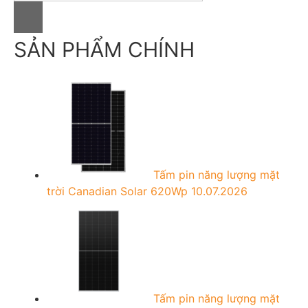
a
r
c
SẢN PHẨM CHÍNH
h
f
o
r
:
Tấm pin năng lượng mặt
trời Canadian Solar 620Wp
10.07.2026
Tấm pin năng lượng mặt