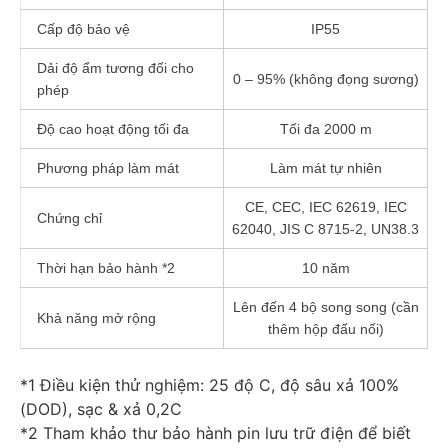
Cấp độ bảo vệ
IP55
Dải độ ẩm tương đối cho
0 – 95% (không đọng sương)
phép
Độ cao hoạt động tối đa
Tối đa 2000 m
Phương pháp làm mát
Làm mát tự nhiên
CE, CEC, IEC 62619, IEC
Chứng chỉ
62040, JIS C 8715-2, UN38.3
Thời hạn bảo hành *2
10 năm
Lên đến 4 bộ song song (cần
Khả năng mở rộng
thêm hộp đấu nối)
*1 Điều kiện thử nghiệm: 25 độ C, độ sâu xả 100%
(DOD), sạc & xả 0,2C
*2 Tham khảo thư bảo hành pin lưu trữ điện để biết