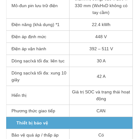
Mô-đun pin lưu trữ điện
330 mm (WxHxD không có
tay cầm)
Điện năng (khả dụng) *1
22.4 kWh
Điện áp định mức
448 V
Điện áp vận hành
392 – 511 V
Dòng sạc/xả tối đa: liên tục
30 A
Dòng sạc/xả tối đa: xung 10
42 A
giây
Giá trị SOC và trạng thái hoạt
Hiển thị
động
Phương thức giao tiếp
CAN
Thiết bị bảo vệ
Bảo vệ quá áp / thấp áp
Có