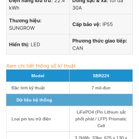
Điện năng lưu trữ:
22.4
Dòng sạc & xả:
tối đa
kWh
30A
Thương hiệu:
Cấp bảo vệ:
IP55
SUNGROW
Phương thức giao tiếp:
Hiển thị:
LED
CAN
Xem chi tiết thông số kĩ thuật
Model
SBR224
Đặc tính kỹ thuật
7 mô-đun
Dữ liệu hệ thống
LiFePO4 (Pin Lithium sắt
Loại pin lưu trữ điện
phốt phát / LFP) Prismatic
Cell
3.2kWh, 33kg, 625 x 130 x