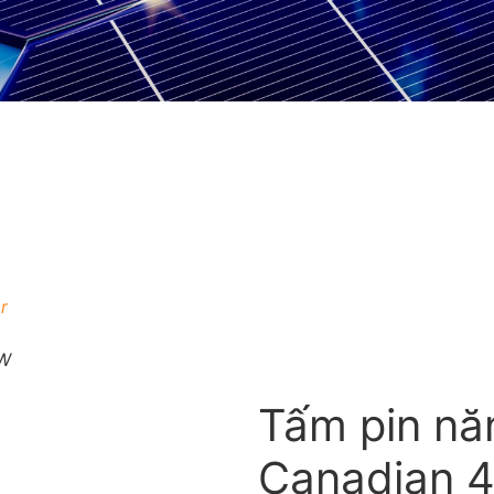
r
5W
Tấm pin năn
Canadian 