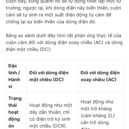
cuộn dây, xung quanh nó sẽ tự động thiết lập một từ
trường; ngược lại, khi dòng điện này biến thiên, cuộn
cảm sẽ tự sinh ra một suất điện động tự cảm để
chống lại sự biến thiên của dòng điện đó.
Bảng so sánh dưới đây tóm tắt phản ứng thực tế của
cuộn cảm đối với dòng điện xoay chiều (AC) và dòng
điện một chiều (DC):
Đặc
tính /
Đối với dòng điện
Đối với dòng điện
Hành
một chiều (DC)
xoay chiều (AC)
vi
Trạng
Hoạt động như
thái
Hoạt động như một
một trở kháng
hoạt
dây dẫn thuần, chỉ
(cảm kháng ZL)
động
có điện trở ký sinh
cản trở dòng
ổn
một chiều (DCR).