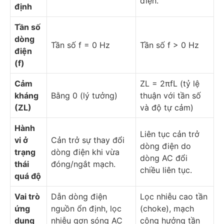
điện.
định
Tần số
dòng
Tần số f = 0 Hz
Tần số f > 0 Hz
điện
(f)
Cảm
ZL = 2πfL (tỷ lệ
kháng
Bằng 0 (lý tưởng)
thuận với tần số
(ZL)
và độ tự cảm)
Hành
Liên tục cản trở
vi ở
Cản trở sự thay đổi
dòng điện do
trạng
dòng điện khi vừa
dòng AC đổi
thái
đóng/ngắt mạch.
chiều liên tục.
quá độ
Vai trò
Dẫn dòng điện
Lọc nhiễu cao tần
ứng
nguồn ổn định, lọc
(choke), mạch
dụng
nhiễu gợn sóng AC
cộng hưởng tần