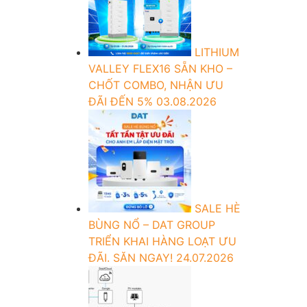
LITHIUM
VALLEY FLEX16 SẴN KHO –
CHỐT COMBO, NHẬN ƯU
ĐÃI ĐẾN 5%
03.08.2026
SALE HÈ
BÙNG NỔ – DAT GROUP
TRIỂN KHAI HÀNG LOẠT ƯU
ĐÃI. SĂN NGAY!
24.07.2026