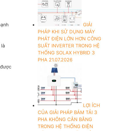
mạnh
GIẢI
PHÁP KHI SỬ DỤNG MÁY
PHÁT ĐIỆN LỚN HƠN CÔNG
 là
SUẤT INVERTER TRONG HỆ
THỐNG SOLAX HYBRID 3
PHA
21.07.2026
 được
LỢI ÍCH
CỦA GIẢI PHÁP BÁM TẢI 3
PHA KHÔNG CÂN BẰNG
TRONG HỆ THỐNG ĐIỆN