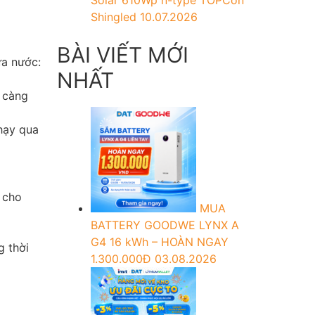
Solar 610Wp n-type TOPCon
Shingled
10.07.2026
BÀI VIẾT MỚI
ứa nước:
NHẤT
ể càng
hạy qua
 cho
MUA
BATTERY GOODWE LYNX A
G4 16 kWh – HOÀN NGAY
g thời
1.300.000Đ
03.08.2026