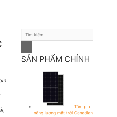
S
c
e
a
r
c
SẢN PHẨM CHÍNH
h
f
o
pin
r
:
ụ
Tấm pin
i,
năng lượng mặt trời Canadian