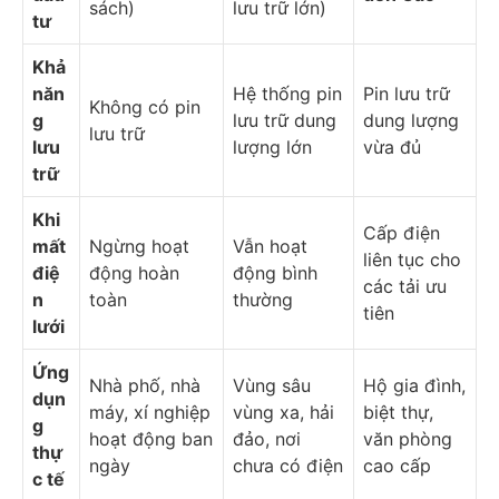
sách)
lưu trữ lớn)
tư
Khả
năn
Hệ thống pin
Pin lưu trữ
Không có pin
g
lưu trữ dung
dung lượng
lưu trữ
lưu
lượng lớn
vừa đủ
trữ
Khi
Cấp điện
mất
Ngừng hoạt
Vẫn hoạt
liên tục cho
điệ
động hoàn
động bình
các tải ưu
n
toàn
thường
tiên
lưới
Ứng
Nhà phố, nhà
Vùng sâu
Hộ gia đình,
dụn
máy, xí nghiệp
vùng xa, hải
biệt thự,
g
hoạt động ban
đảo, nơi
văn phòng
thự
ngày
chưa có điện
cao cấp
c tế