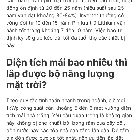
cấu thành. Tấm pin mặt trời có độ bền cao nhất, hoạt
động ổn định từ 20 đến 25 năm (hiệu suất sau 25
năm vẫn đạt khoảng 80-84%). Inverter thường có
vòng đời từ 10 đến 15 năm. Pin lưu trữ Lithium vận
hành tốt trong khoảng 7 đến 10 năm. Việc bảo trì
định kỳ sẽ giúp kéo dài tối đa tuổi thọ các thiết bị
này.
Diện tích mái bao nhiêu thì
lắp được bộ năng lượng
mặt trời?
Theo quy tắc tính toán nhanh trong ngành, cứ mỗi
1kWp công suất cần khoảng 5 đến 6 mét vuông diện
tích mái nhà trống. Yêu cầu quan trọng là không gian
này không bị che khuất bởi bóng râm của cây cối,
bồn nước hay các tòa nhà cao tầng lân cận. Để tấm
pin đón được bức xạ tốt nhất, nên ưu tiên lắp đặt