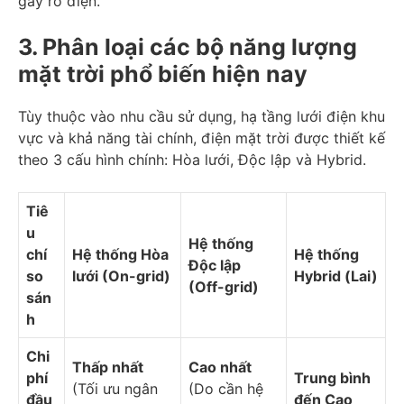
gây rò điện.
3. Phân loại các bộ năng lượng
mặt trời phổ biến hiện nay
Tùy thuộc vào nhu cầu sử dụng, hạ tầng lưới điện khu
vực và khả năng tài chính, điện mặt trời được thiết kế
theo 3 cấu hình chính: Hòa lưới, Độc lập và Hybrid.
Tiê
u
Hệ thống
chí
Hệ thống Hòa
Hệ thống
Độc lập
so
lưới (On-grid)
Hybrid (Lai)
(Off-grid)
sán
h
Chi
Thấp nhất
Cao nhất
phí
Trung bình
(Tối ưu ngân
(Do cần hệ
đầu
đến Cao