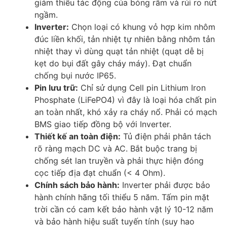
giảm thiểu tác động của bóng râm và rủi ro nứt
ngầm.
Inverter:
Chọn loại có khung vỏ hợp kim nhôm
đúc liền khối, tản nhiệt tự nhiên bằng nhôm tản
nhiệt thay vì dùng quạt tản nhiệt (quạt dễ bị
kẹt do bụi đất gây cháy máy). Đạt chuẩn
chống bụi nước IP65.
Pin lưu trữ:
Chỉ sử dụng Cell pin Lithium Iron
Phosphate (LiFePO4) vì đây là loại hóa chất pin
an toàn nhất, khó xảy ra cháy nổ. Phải có mạch
BMS giao tiếp đồng bộ với Inverter.
Thiết kế an toàn điện:
Tủ điện phải phân tách
rõ ràng mạch DC và AC. Bắt buộc trang bị
chống sét lan truyền và phải thực hiện đóng
cọc tiếp địa đạt chuẩn (< 4 Ohm).
Chính sách bảo hành:
Inverter phải được bảo
hành chính hãng tối thiểu 5 năm. Tấm pin mặt
trời cần có cam kết bảo hành vật lý 10-12 năm
và bảo hành hiệu suất tuyến tính (suy hao