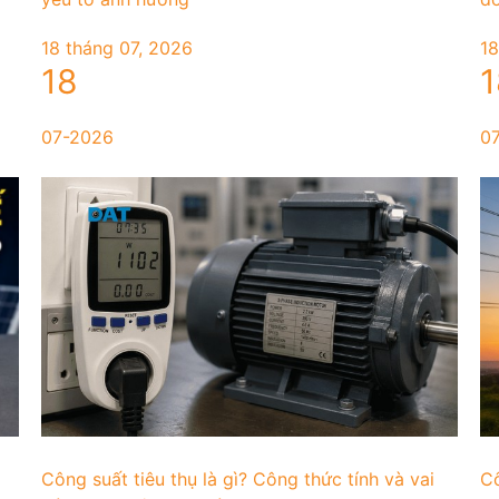
18 tháng 07, 2026
18
18
1
07-2026
0
à
Công suất tiêu thụ là gì? Công thức tính và vai
Cô