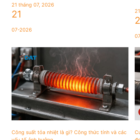
21 tháng 07, 2026
21
21
2
07-2026
0
Công suất tỏa nhiệt là gì? Công thức tính và các
Cư
yếu tố ảnh hưởng
đo