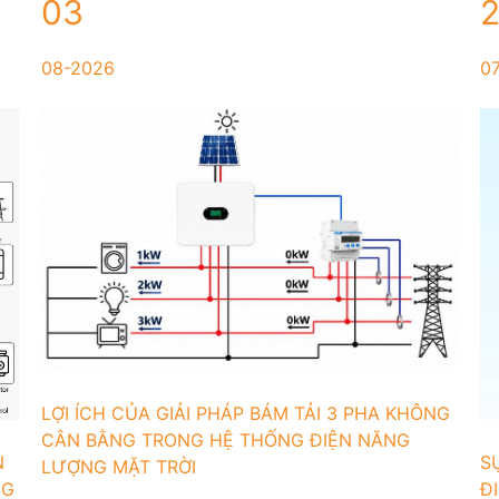
03
08-2026
0
LỢI ÍCH CỦA GIẢI PHÁP BÁM TẢI 3 PHA KHÔNG
CÂN BẰNG TRONG HỆ THỐNG ĐIỆN NĂNG
N
S
LƯỢNG MẶT TRỜI
NG
Đ