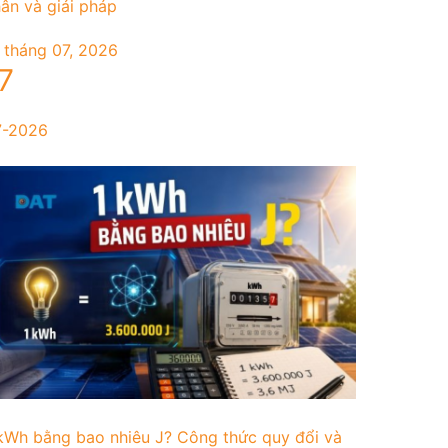
ân và giải pháp
 tháng 07, 2026
7
7-2026
kWh bằng bao nhiêu J? Công thức quy đổi và